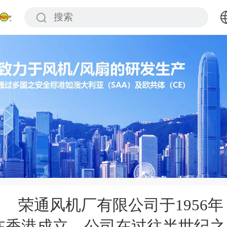
繁体
中文
English
荣通风机厂有限公司于1956年
在香港成立。公司在过往半世纪之